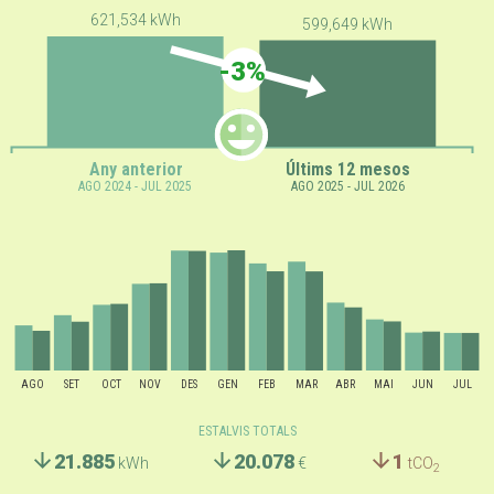
621,534 kWh
599,649 kWh
-3%
Any anterior
Últims 12 mesos
AGO 2024 - JUL 2025
AGO 2025 - JUL 2026
AGO
SET
OCT
NOV
DES
GEN
FEB
MAR
ABR
MAI
JUN
JUL
ESTALVIS TOTALS
21.885
20.078
1
kWh
€
tCO
2