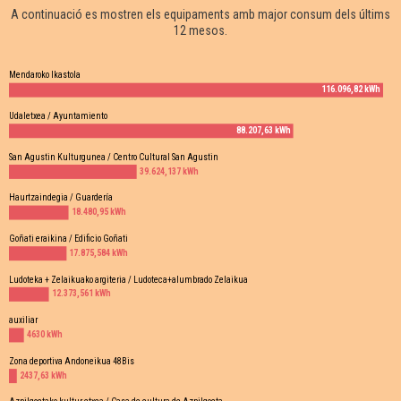
A continuació es mostren els equipaments amb major consum dels últims
12 mesos.
Mendaroko Ikastola
116.096,82 kWh
Udaletxea / Ayuntamiento
88.207,63 kWh
San Agustin Kulturgunea / Centro Cultural San Agustin
39.624,137 kWh
Haurtzaindegia / Guardería
18.480,95 kWh
Goñati eraikina / Edificio Goñati
17.875,584 kWh
Ludoteka + Zelaikuako argiteria / Ludoteca+alumbrado Zelaikua
12.373,561 kWh
auxiliar
4630 kWh
Zona deportiva Andoneikua 48Bis
2437,63 kWh