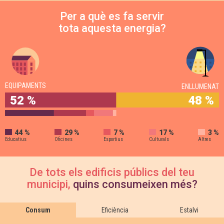
Per a què es fa servir
tota aquesta energia?
EQUIPAMENTS
ENLLUMENAT
52 %
48 %
44 %
29 %
7 %
17 %
3 %
Educatius
Oficines
Esportius
Culturals
Altres
De tots els edificis públics del teu
municipi,
quins consumeixen més?
Consum
Eficiència
Estalvi