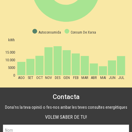
Autoconsumida
Consum De Xarxa
kWh
15.000
10.000
5000
0
AGO
SET
OCT
NOV
DES
GEN
FEB
MAR
ABR
MAI
JUN
JUL
Contacta
Dona'ns la teva opinió o fes-nos arribar les teves consultes energètiques
VOLEM SABER DE TU!