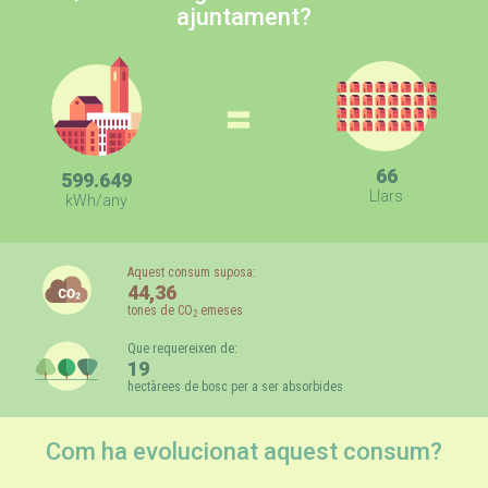
ajuntament?
=
66
599.649
Llars
kWh/any
Aquest consum suposa:
44,36
tones de CO
emeses
2
Que requereixen de:
19
hectàrees de bosc per a ser absorbides
Com ha evolucionat aquest consum?