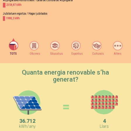
Azpilgoetako kultur etxea / Casa de cultura de Azpilgoeta
2358,87 kWh
Jubilatuen egoitza / Hogar jubilados
1988,2 kWh
TOTS
Oficines
Educatius
Esportius
Culturals
Altres
Quanta energia renovable s’ha
generat?
=
36.712
4
kWh/any
Llars