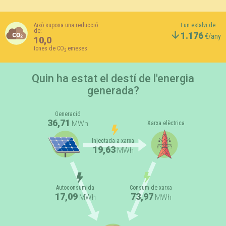
Això suposa una reducció
I un estalvi de:
de:
1.176
€/any
10,0
tones de CO
emeses
2
Quin ha estat el destí de l'energia
generada?
Generació
36,71
MWh
Xarxa elèctrica
Injectada a xarxa
19,63
MWh
Autoconsumida
Consum de xarxa
17,09
73,97
MWh
MWh