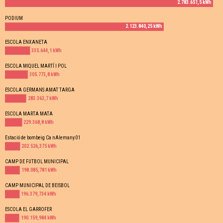
2.783.651,5 kWh
PODIUM
2.123.840,25 kWh
ESCOLA ENXANETA
335.644,1 kWh
ESCOLA MIQUEL MARTÍ I POL
305.773,8 kWh
ESCOLA GERMANS AMAT TARGA
283.363,7 kWh
ESCOLA MARTA MATA
229.368,8 kWh
Estació de bombeig Ca nAlemany 01
202.526,375 kWh
CAMP DE FUTBOL MUNICIPAL
198.085,781 kWh
CAMP MUNICIPAL DE BEISBOL
196.379,734 kWh
ESCOLA EL GARROFER
190.159,984 kWh