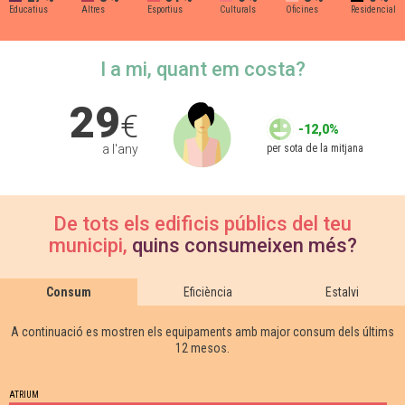
Educatius
Altres
Esportius
Culturals
Oficines
Residencial
I a mi, quant em costa?
29
€
-12,0%
per sota de la mitjana
a l'any
De tots els edificis públics del teu
municipi,
quins consumeixen més?
Consum
Eficiència
Estalvi
A continuació es mostren els equipaments amb major consum dels últims
12 mesos.
ATRIUM