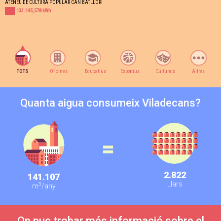
ATENEU DE CULTURA POPULAR CAN BATLLORI
133.145,578 kWh
TOTS
Oficines
Educatius
Esportius
Culturals
Altres
Quanta aigua consumeix Viladecans?
=
2.822
141.107
Llars
3
m
/any
On puc trobar més informació sobre el