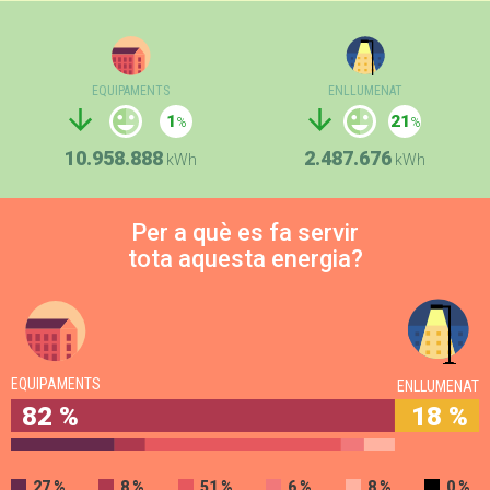
EQUIPAMENTS
ENLLUMENAT
1
21
10.958.888
2.487.676
kWh
kWh
Per a què es fa servir
tota aquesta energia?
EQUIPAMENTS
ENLLUMENAT
82 %
18 %
27 %
8 %
51 %
6 %
8 %
0 %