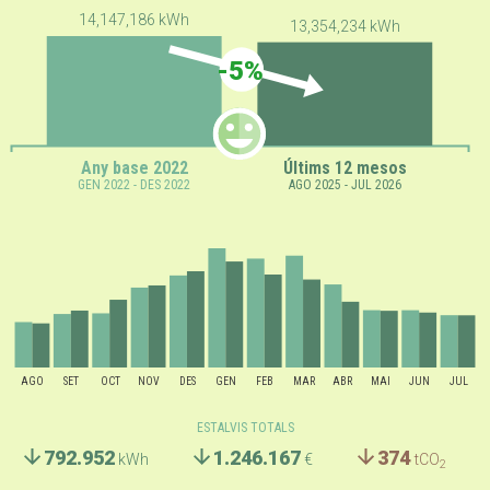
14,147,186 kWh
13,354,234 kWh
-5%
Any base 2022
Últims 12 mesos
GEN 2022 - DES 2022
AGO 2025 - JUL 2026
AGO
SET
OCT
NOV
DES
GEN
FEB
MAR
ABR
MAI
JUN
JUL
ESTALVIS TOTALS
792.952
1.246.167
374
kWh
€
tCO
2