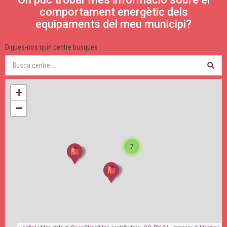
comportament energètic dels
equipaments del meu municipi?
Digues-nos quin centre busques
+
−
7
Leaflet
| Map data ©
OpenStreetMap
contributors,
CC-BY-SA
, Imagery ©
Mapbox