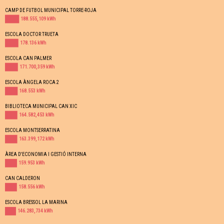
CAMP DE FUTBOL MUNICIPAL TORRE-ROJA
188.555,109 kWh
ESCOLA DOCTOR TRUETA
178.136 kWh
ESCOLA CAN PALMER
171.700,359 kWh
ESCOLA ÀNGELA ROCA 2
168.553 kWh
BIBLIOTECA MUNICIPAL CAN XIC
164.582,453 kWh
ESCOLA MONTSERRATINA
163.399,172 kWh
ÀREA D'ECONOMIA I GESTIÓ INTERNA
159.953 kWh
CAN CALDERON
158.556 kWh
ESCOLA BRESSOL LA MARINA
146.283,734 kWh