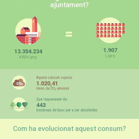
ajuntament?
=
1.907
13.354.234
Llars
kWh/any
Aquest consum suposa:
1.020,41
tones de CO
emeses
2
Que requereixen de:
443
hectàrees de bosc per a ser absorbides
Com ha evolucionat aquest consum?